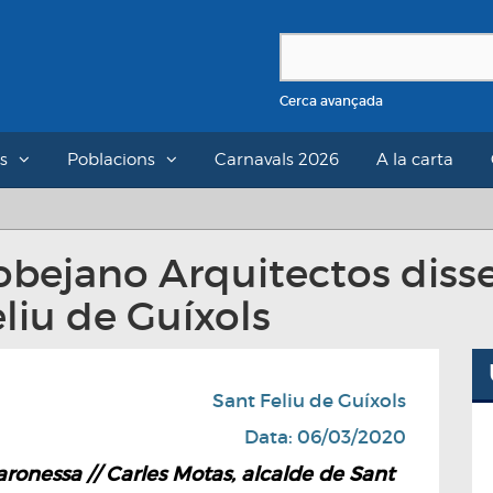
Cerca avançada
s
Poblacions
Carnavals 2026
A la carta
obejano Arquitectos diss
liu de Guíxols
Sant Feliu de Guíxols
Data: 06/03/2020
onessa // Carles Motas, alcalde de Sant