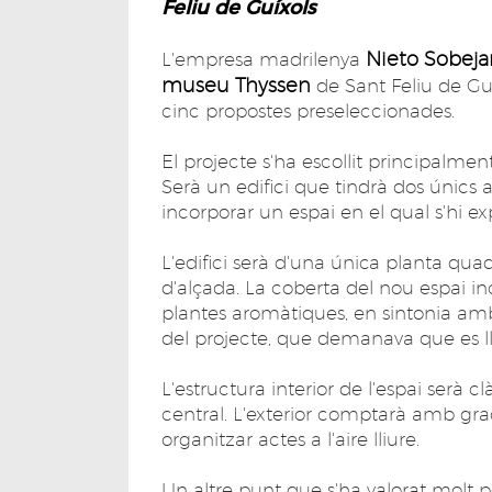
Feliu de Guíxols
Nieto Sobeja
L'empresa madrilenya
museu Thyssen
de Sant Feliu de Guíx
cinc propostes preseleccionades.
El projecte s'ha escollit principalment
Serà un edifici que tindrà dos únics 
incorporar un espai en el qual s'hi expl
L'edifici serà d'una única planta qu
d'alçada. La coberta del nou espai in
plantes aromàtiques, en sintonia amb 
del projecte, que demanava que es l
L'estructura interior de l'espai serà c
central. L'exterior comptarà amb gra
organitzar actes a l'aire lliure.
Un altre punt que s'ha valorat molt po