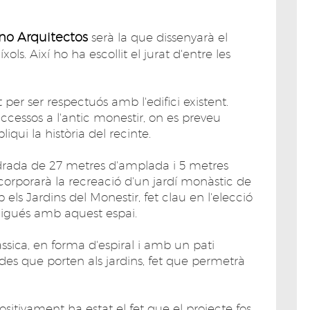
no Arquitectos
serà la que dissenyarà el
ols. Així ho ha escollit el jurat d'entre les
 per ser respectuós amb l'edifici existent.
accessos a l'antic monestir, on es preveu
iqui la història del recinte.
adrada de 27 metres d'amplada i 5 metres
corporarà la recreació d'un jardí monàstic de
els Jardins del Monestir, fet clau en l'elecció
ligués amb aquest espai.
làssica, en forma d'espiral i amb un pati
des que porten als jardins, fet que permetrà
sitivament ha estat el fet que el projecte fos