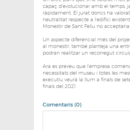
capaç d'evolucionar amb el temps, j
ràpidament. El jurat doncs ha valorat
neutralitat respecte a l'edifici exist
Monestir de Sant Feliu no acceptaria
Un aspecte diferencial més del projec
al monestir, també planteja una entra
podran realitzar un recorregut circula
Ara es preveu que l'empresa comenci a
necessitats del museu i totes les mes
executiu veurà la llum a finals de s
finals del 2021.
Comentaris (0)