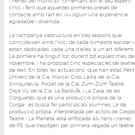
i nenes del municipi, fomentant així el seu esperit
crític i fent que aquestes primeres preses de
contacte amb l'art en viu siguin una experiència
agradable i divertida.
La campanya s'estructura en tres sessions que
coincideixen amb l'inici de cada trimestre escolar i
estan dedicades, cada una d'elles, a un art diferent.
La primera ha tingut lloc durant tot aquest mes de
novembre, i ha proposat cinc espectacles de teatre
de text. En totes les actuacions -que han estat Petit
Univers de la Cia. Marcel Gros, Laika de la Cia.
Xirriquiteula, Polzet de la Cia. Zum-Zum Teatre,
Deja-Vú de la Cia. La Baldufa, i La Casa de les
Gorguetes, que és una producció pròpia de la
Gorga-, es busca fer partícips als alumnes. La de
producció pròpia, interpretada per actors de Gespa
Teatre i La Planeta, està enfocada als nens i nenes
de P3, que trepitgen per primera vegada un teatre.