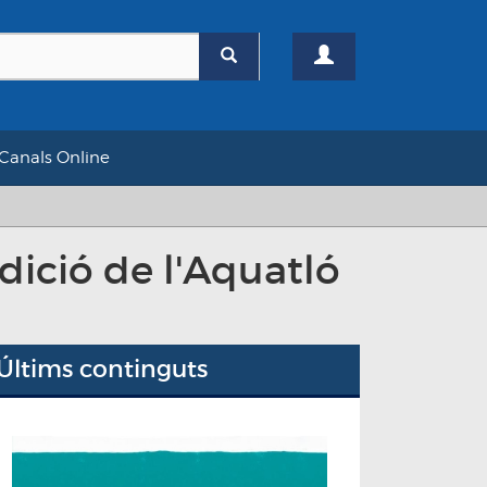
Canals Online
dició de l'Aquatló
Últims continguts