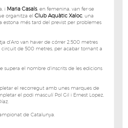
Maria Casals
, i
, en femenina, van fer-se
Club Aquàtic Xaloc
ue organitza el
, una
estona més tard del previst per problemes
atja d'Aro van haver de córrer 2.500 metres
 circuit de 500 metres, per acabar tornant a
que supera el nombre d'inscrits de les edicions
pletar el recorregut amb unes marques de
pletar el podi masculí Pol Gil i Ernest Lopez,
Díaz.
ampionat de Catalunya.