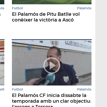
mós
Futbol
Palamós
s
El Palamós de Pitu Batlle vol
conèixer la victòria a Ascó
ell
Futbol
Palamós
El Palamós CF inicia dissabte la
temporada amb un clar objectiu:
l'ascens a Tercera