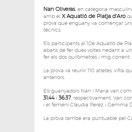
Nan Oliveras
, en categoria masculina
X Aquatló de Platja d'Aro
amb el
q
prova que enguany va començar una 
tècnics.
Els participants al 10è Aquatló de Pl
abans de fer dues voltes nedant a un
fer els dos quilòmetres i mig corrent.
La prova va reunir 110 atletes, xifra 
anteriors.
Els guanyadors Nan i Maria van com
31:44
36:37
i
, respectivament. Van com
i el femení Claudia Perez i Gemma 
La prova també era puntuable pel C