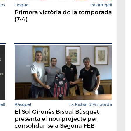
mós
Hoquei
Palafrugell
Primera victòria de la temporada
(7-4)
Bàsquet
La Bisbal d'Empordà
ell
El Sol Gironès Bisbal Bàsquet
presenta el nou projecte per
consolidar-se a Segona FEB