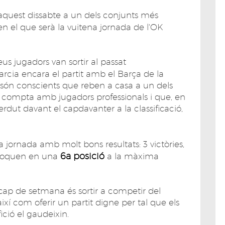
aquest dissabte a un dels conjunts més
en el que serà la vuitena jornada de l'OK
eus jugadors van sortir al passat
Garcia encara el partit amb el Barça de la
 són conscients que reben a casa a un dels
e compta amb jugadors professionals i que, en
dut davant el capdavanter a la classificació,
a jornada amb molt bons resultats: 3 victòries,
6a posició
l·loquen en una
a la màxima
 cap de setmana és sortir a competir del
ixí com oferir un partit digne per tal que els
ició el gaudeixin.