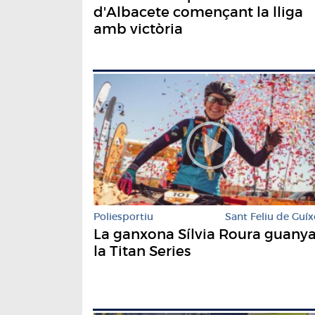
d'Albacete començant la lliga
amb victòria
Poliesportiu
Sant Feliu de Guíx
La ganxona Sílvia Roura guany
la Titan Series