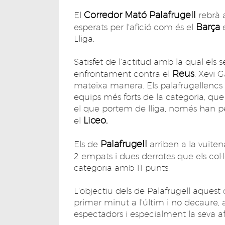
Corredor Mató Palafrugell
El
rebrà 
Barça
esperats per l'afició com és el
Lliga.
Satisfet de l'actitud amb la qual els s
Reus
enfrontament contra el
, Xevi 
mateixa manera. Els palafrugellencs
equips més forts de la categoria, qu
el que portem de lliga, només han per
Liceo.
el
Palafrugell
Els de
arriben a la vuiten
2 empats i dues derrotes que els co
categoria amb 11 punts.
L'objectiu dels de Palafrugell aquest
primer minut a l'últim i no decaure, a
espectadors i especialment la seva af