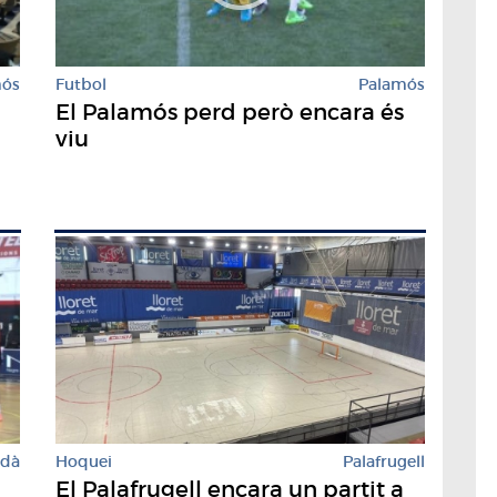
mós
Futbol
Palamós
El Palamós perd però encara és
viu
rdà
Hoquei
Palafrugell
El Palafrugell encara un partit a