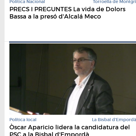
Política Nacional
Torroella de Montgr
PRECS I PREGUNTES La vida de Dolors
Bassa a la presó d'Alcalá Meco
Política local
La Bisbal d'Empord
Òscar Aparicio lidera la candidatura del
PSC a la Bisbal d'Empordà