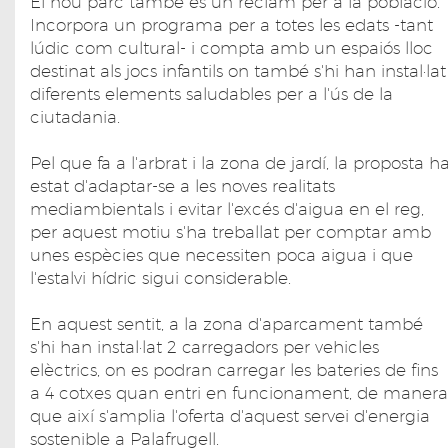
El nou parc també és un reclam per a la població.
Incorpora un programa per a totes les edats -tant
lúdic com cultural- i compta amb un espaiós lloc
destinat als jocs infantils on també s'hi han instal·lat
diferents elements saludables per a l'ús de la
ciutadania.
Pel que fa a l'arbrat i la zona de jardí, la proposta h
estat d'adaptar-se a les noves realitats
mediambientals i evitar l'excés d'aigua en el reg,
per aquest motiu s'ha treballat per comptar amb
unes espècies que necessiten poca aigua i que
l'estalvi hídric sigui considerable.
En aquest sentit, a la zona d'aparcament també
s'hi han instal·lat 2 carregadors per vehicles
elèctrics, on es podran carregar les bateries de fins
a 4 cotxes quan entri en funcionament, de manera
que així s'amplia l'oferta d'aquest servei d'energia
sostenible a Palafrugell.