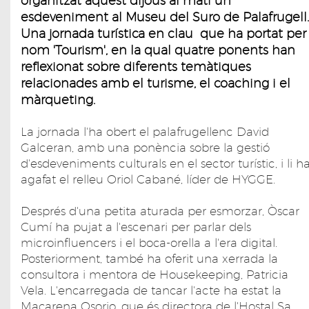
organitzat aquest dijous al matí un
esdeveniment al Museu del Suro de Palafrugell.
Una jornada turística en clau que ha portat per
nom 'Tourism', en la qual quatre ponents han
reflexionat sobre diferents temàtiques
relacionades amb el turisme, el coaching i el
màrqueting.
La jornada l'ha obert el palafrugellenc David
Galceran, amb una ponència sobre la gestió
d'esdeveniments culturals en el sector turístic, i li h
agafat el relleu Oriol Cabané, líder de HYGGE.
Després d'una petita aturada per esmorzar, Òscar
Cumí ha pujat a l'escenari per parlar dels
microinfluencers i el boca-orella a l'era digital.
Posteriorment, també ha oferit una xerrada la
consultora i mentora de Housekeeping, Patricia
Vela. L'encarregada de tancar l'acte ha estat la
Macarena Osorio, que és directora de l'Hostal Sa