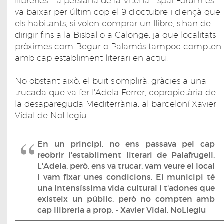
llibreries. La persiana de la Vitel·la Espai Fòrum es
va baixar per últim cop el 9 d'octubre i d'ençà que
els habitants, si volen comprar un llibre, s'han de
dirigir fins a la Bisbal o a Calonge, ja que localitats
pròximes com Begur o Palamós tampoc compten
amb cap establiment literari en actiu.
No obstant això, el buit s'omplirà, gràcies a una
trucada que va fer l'Adela Ferrer, copropietària de
la desapareguda Mediterrània, al barceloní Xavier
Vidal de NoLlegiu.
En un principi, no ens passava pel cap
reobrir l'establiment literari de Palafrugell.
L'Adela, però, ens va trucar, vam veure el local
i vam fixar unes condicions. El municipi té
una intensíssima vida cultural i t'adones que
existeix un públic, però no compten amb
cap llibreria a prop. - Xavier Vidal, NoLlegiu