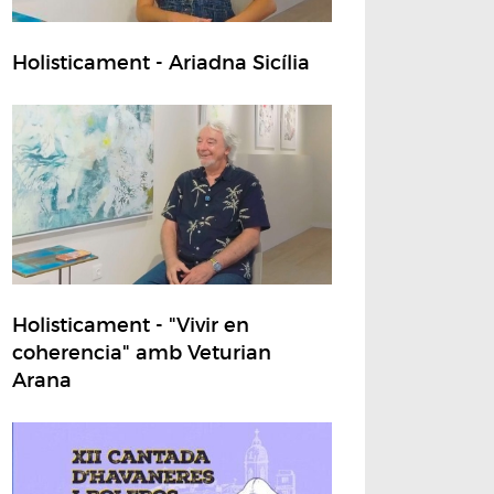
Holisticament - Ariadna Sicília
Holisticament - "Vivir en
coherencia" amb Veturian
Arana