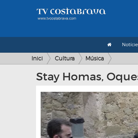
Notície
Inici
Cultura
Música
Stay Homas, Oques 