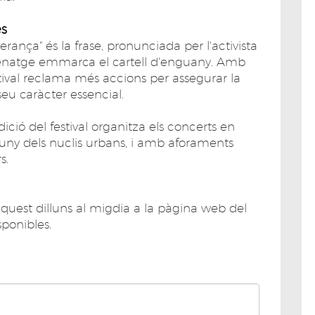
es
rança" és la frase, pronunciada per l'activista
menatge emmarca el cartell d'enguany. Amb
stival reclama més accions per assegurar la
seu caràcter essencial.
ió del festival organitza els concerts en
luny dels nuclis urbans, i amb aforaments
s.
aquest dilluns al migdia a la pàgina web del
sponibles.