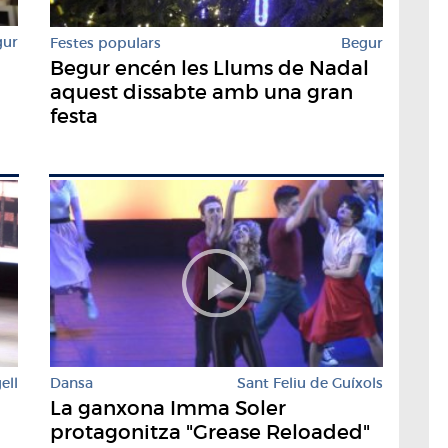
gur
Festes populars
Begur
Begur encén les Llums de Nadal
aquest dissabte amb una gran
festa
ell
Dansa
Sant Feliu de Guíxols
La ganxona Imma Soler
protagonitza "Grease Reloaded"