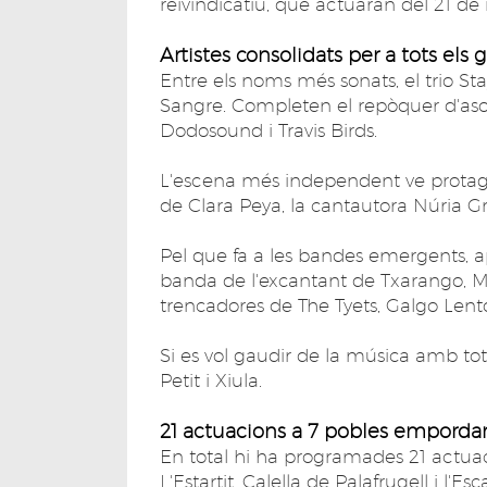
reivindicatiu, que actuaran del 21 d
Artistes consolidats per a tots els 
Entre els noms més sonats, el trio S
Sangre. Completen el repòquer d'aso
Dodosound i Travis Birds.
L'escena més independent ve protagon
de Clara Peya, la cantautora Núria Gra
Pel que fa a les bandes emergents, apo
banda de l'excantant de Txarango, Mar
trencadores de The Tyets, Galgo Lento
Si es vol gaudir de la música amb tot
Petit i Xiula.
21 actuacions a 7 pobles emporda
En total hi ha programades 21 actuaci
L'Estartit, Calella de Palafrugell i l'Esca