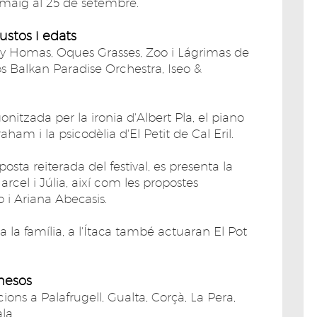
e maig al 25 de setembre.
gustos i edats
tay Homas, Oques Grasses, Zoo i Lágrimas de
s Balkan Paradise Orchestra, Iseo &
itzada per la ironia d'Albert Pla, el piano
ham i la psicodèlia d'El Petit de Cal Eril.
sta reiterada del festival, es presenta la
cel i Júlia, així com les propostes
 i Ariana Abecasis.
a la família, a l'Ítaca també actuaran El Pot
nesos
ons a Palafrugell, Gualta, Corçà, La Pera,
la.