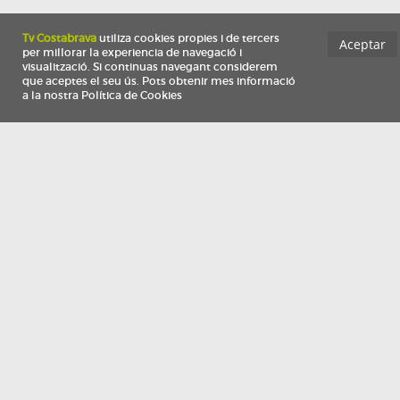
Información
Qui som
TV Costa Brava participa del programa de contractació de persones de 30 a
i més, impulsat i subvencionat pel Servei Públic d'Ocupació de Catalunya i