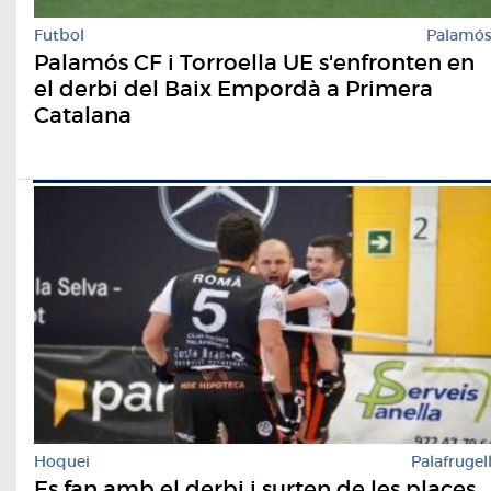
Futbol
Palamó
Palamós CF i Torroella UE s'enfronten en
el derbi del Baix Empordà a Primera
Catalana
Hoquei
Palafrugel
Es fan amb el derbi i surten de les places