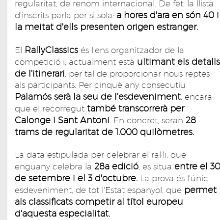
regularitat, de renom internacional. De fet, la llista
a hores d'ara en són 40
i
d'inscrits parla per si sola:
la meitat d'ells presenten origen estranger.
RallyClassics
El
és l'ens organitzador de la
ultimant els detalls
competició i, actualment està
de l'itinerari
, per tal de proporcionar nous reptes
als participants. Per cinquè any consecutiu
Palamós serà la seu de l'esdeveniment
, encara
també transcorrerà per
que el recorregut
Calonge i Sant Antoni
28
. En concret, seran
trams de regularitat de 1.000 quilòmetres.
La data estipulada per celebrar el ral·li, que
28a edició
entre el 3
enguany celebra la
, es situa
de setembre i el 3 d'octubre.
La prova és l'únic
permet
esdeveniment, de tot l'Estat espanyol, que
als classificats competir al títol europeu
d'aquesta especialitat.