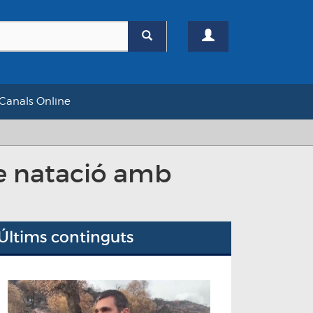
Canals Online
de natació amb
Últims continguts