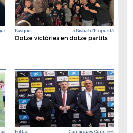
gur
Bàsquet
La Bisbal d'Empordà
Dotze victòries en dotze partits
mós
Futbol
Comarques Gironines