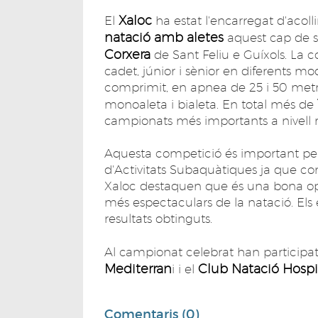
Xaloc
El
ha estat l'encarregat d'acolli
natació amb aletes
aquest cap de 
Corxera
de Sant Feliu e Guíxols. La co
cadet, júnior i sènior en diferents mo
comprimit, en apnea de 25 i 50 metr
monoaleta i bialeta. En total més de
campionats més importants a nivell 
Aquesta competició és important pel
d'Activitats Subaquàtiques ja que c
Xaloc destaquen que és una bona opo
més espectaculars de la natació. Els 
resultats obtinguts.
Al campionat celebrat han participat
Mediterran
Club Natació Hospi
i i el
Comentaris (0)