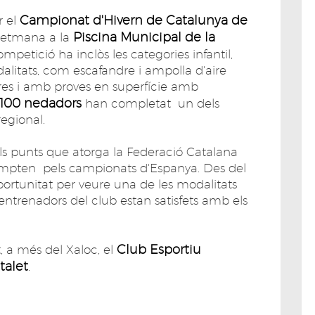
Campionat d'Hivern de Catalunya de
r el
Piscina Municipal de la
setmana a la
mpetició ha inclòs les categories infantil,
dalitats, com escafandre i ampolla d'aire
es i amb proves en superfície amb
100 nedadors
han completat un dels
regional.
s punts que atorga la Federació Catalana
ompten pels campionats d'Espanya. Des del
rtunitat per veure una de les modalitats
entrenadors del club estan satisfets amb els
Club Esportiu
, a més del Xaloc, el
talet
.