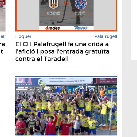
Hoquei
Palafrugell
ell
El CH Palafrugell fa una crida a
ra
l'afició i posa l'entrada gratuïta
at
contra el Taradell