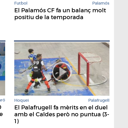
Futbol
Palamós
El Palamós CF fa un balanç molt
positiu de la temporada
aró
Hoquei
Palafrugell
0
El Palafrugell fa mèrits en el duel
de
amb el Caldes però no puntua (3-
1)