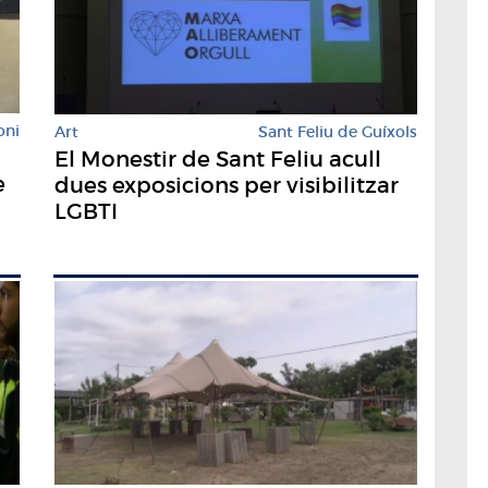
oni
Art
Sant Feliu de Guíxols
El Monestir de Sant Feliu acull
e
dues exposicions per visibilitzar
LGBTI