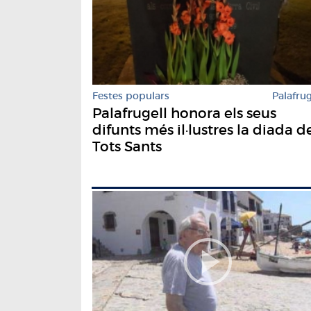
Festes populars
Palafrug
Palafrugell honora els seus
difunts més il·lustres la diada d
Tots Sants