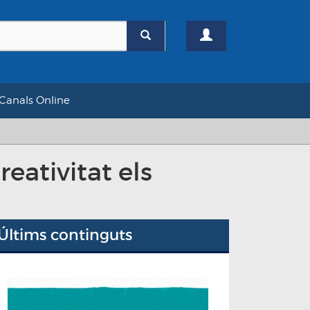
Canals Online
eativitat els
Últims continguts