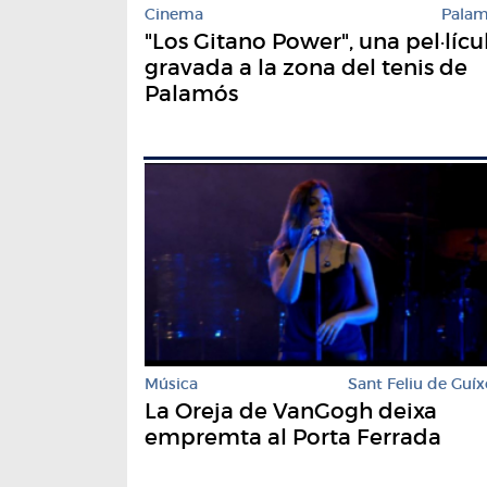
Cinema
Pala
"Los Gitano Power", una pel·lícu
gravada a la zona del tenis de
Palamós
Música
Sant Feliu de Guíx
La Oreja de VanGogh deixa
empremta al Porta Ferrada