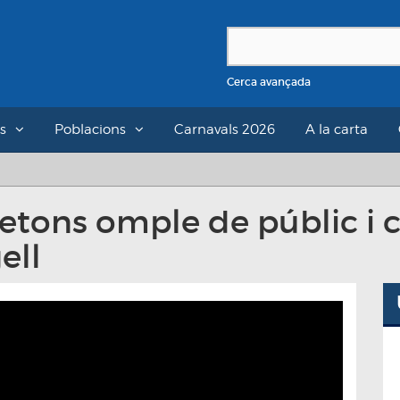
Cerca avançada
s
Poblacions
Carnavals 2026
A la carta
etons omple de públic i cr
ell