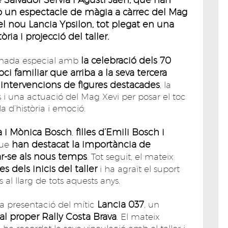
mb un espectacle de màgia a càrrec del Mag
el nou Lancia Ypsilon, tot plegat en una
ia i projecció del taller.
la celebració dels 70
jornada especial amb
i familiar que arriba a la seva tercera
intervencions de figures destacades
, la
i una actuació del Mag Xevi per posar el toc
d’història i emoció.
a i Mònica Bosch
filles d’Emili Bosch i
,
han destacat la importància de
que
ar-se als nous temps
. Tot seguit, el mateix
 dels inicis del taller
i ha agraït el suport
s al llarg de tots aquests anys.
Lancia 037
a presentació del mític
, un
 al proper Rally Costa Brava
. El mateix