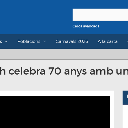
Cerca avançada
s
Poblacions
Carnavals 2026
A la carta
sch celebra 70 anys amb 