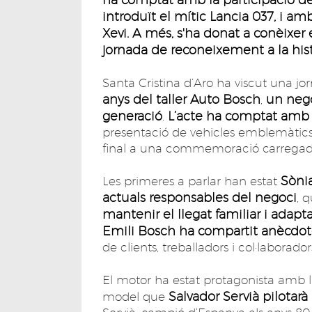
introduït el mític Lancia 037, i a
Xevi. A més, s'ha donat a conèixer 
jornada de reconeixement a la històr
Santa Cristina d’Aro ha viscut una 
anys del taller Auto Bosch
un negoc
,
generació
L’acte ha comptat amb 
.
presentació de vehicles emblemàtics 
final a una commemoració carregada 
Sòni
Les primeres a parlar han estat
actuals responsables del negoci
, 
mantenir el llegat familiar i adapt
Emili Bosch ha compartit anècdotes
de clients, treballadors i col·laborador
El motor ha estat protagonista amb l
Salvador Servià pilotarà
model que