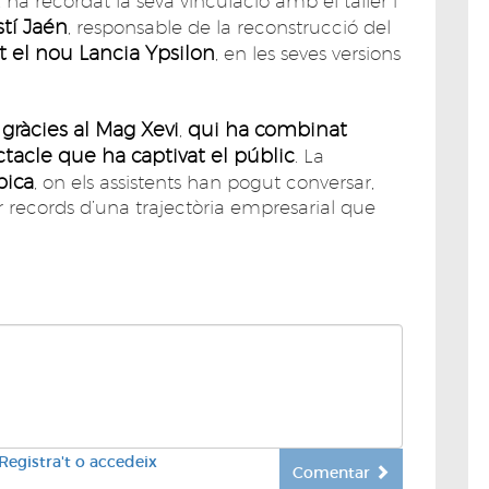
ha recordat la seva vinculació amb el taller i
tí Jaén
, responsable de la reconstrucció del
t el nou Lancia Ypsilon
, en les seves versions
 gràcies al Mag Xevi
qui ha combinat
,
acle que ha captivat el públic
. La
pica
, on els assistents han pogut conversar,
r records d’una trajectòria empresarial que
Registra't o accedeix
Comentar