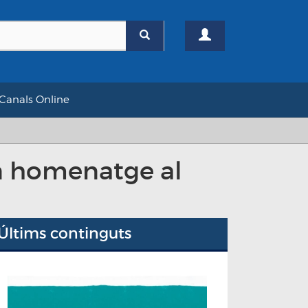
Canals Online
un homenatge al
Últims continguts