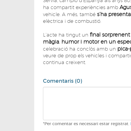
Servià, campió d’Espanya als anys 80, 
Agus
ha compartit experiències amb
s’ha presenta
vehicle. A més, també
elèctrica i de combustió.
final sorprenent
L’acte ha tingut un
màgia
humor i motor en un espect
,
pica-
celebració ha conclòs amb un
veure de prop els vehicles i comparti
continua creixent.
Comentaris (0)
*Per comentar es necessari estar registrat.