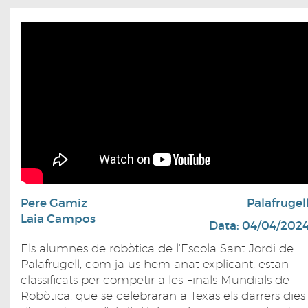
Pere Gamiz
Palafrugel
Laia Campos
Data: 04/04/202
Els alumnes de robòtica de l'Escola Sant Jordi de
Palafrugell, com ja us hem anat explicant, estan
classificats per competir a les Finals Mundials de
Robòtica, que se celebraran a Texas els darrers dies