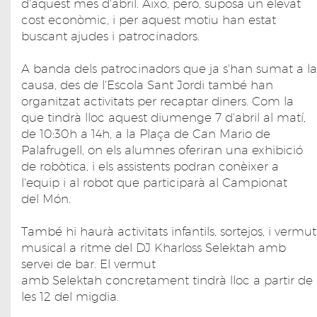
d'aquest mes d'abril. Això, però, suposa un elevat
cost econòmic, i per aquest motiu han estat
buscant ajudes i patrocinadors.
A banda dels patrocinadors que ja s'han sumat a la
causa, des de l'Escola Sant Jordi també han
organitzat activitats per recaptar diners. Com la
que tindrà lloc aquest diumenge 7 d'abril al matí,
de 10:30h a 14h, a la Plaça de Can Mario de
Palafrugell, on els alumnes oferiran una exhibició
de robòtica, i els assistents podran conèixer a
l'equip i al robot que participarà al Campionat
del Món.
També hi haurà activitats infantils, sortejos, i vermut
musical a ritme del DJ Kharloss Selektah amb
servei de bar. El vermut
amb Selektah concretament tindrà lloc a partir de
les 12 del migdia.