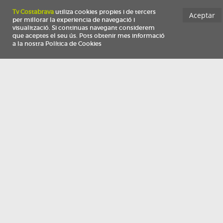
Información
Qui som
TV Costa Brava participa del programa de contractació de persones de 30 a
i més, impulsat i subvencionat pel Servei Públic d'Ocupació de Catalunya i
finançat al 100% pel Fons Social Europeu com a part de la resposta de la Un