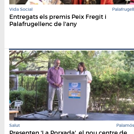
Vida Social
Palafrugel
Entregats els premis Peix Fregit i
Palafrugellenc de l'any
Salut
Palamó
Presenten 'La Porxada', el nou centre de