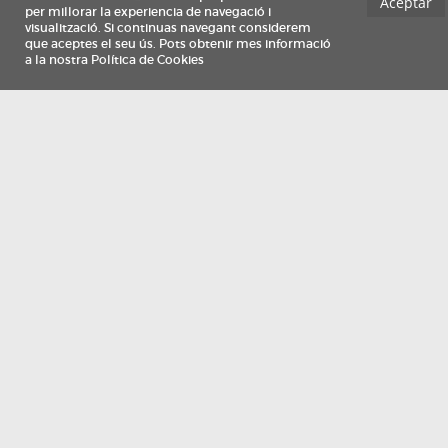
Información
Qui som
TV Costa Brava participa del programa de contractació de persones de 30 a
i més, impulsat i subvencionat pel Servei Públic d'Ocupació de Catalunya i
finançat al 100% pel Fons Social Europeu com a part de la resposta de la Un
Europea a la pàndemia de COVID-19