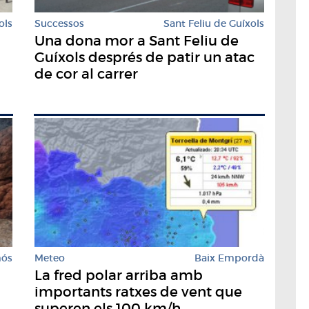
ols
Successos
Sant Feliu de Guíxols
Una dona mor a Sant Feliu de
Guíxols després de patir un atac
de cor al carrer
mós
Meteo
Baix Empordà
La fred polar arriba amb
importants ratxes de vent que
superen els 100 km/h