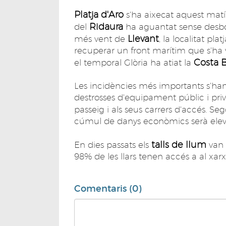
Platja d'Aro
s'ha aixecat aquest matí 
Ridaura
del
ha aguantat sense desbo
Llevant
més vent de
, la localitat pl
recuperar un front marítim que s'ha 
Costa B
el temporal Glòria ha atiat la
Les incidències més importants s'han 
destrosses d'equipament públic i privat
passeig i als seus carrers d'accés. Seg
cúmul de danys econòmics serà elev
talls de llum
En dies passats els
van 
98% de les llars tenen accés a al xar
Comentaris (0)