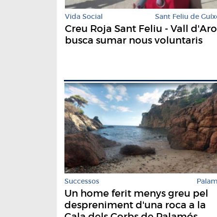
Vida Social
Sant Feliu de Guíx
Creu Roja Sant Feliu - Vall d'Aro
busca sumar nous voluntaris
Successos
Pala
Un home ferit menys greu pel
despreniment d'una roca a la
Cala dels Corbs de Palamós