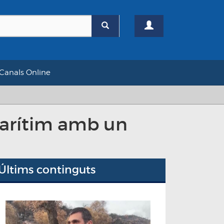
Canals Online
marítim amb un
Últims continguts