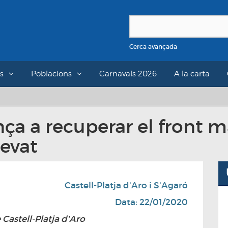
Cerca avançada
s
Poblacions
Carnavals 2026
A la carta
nça a recuperar el front 
levat
Castell-Platja d'Aro i S'Agaró
Data: 22/01/2020
 Castell-Platja d'Aro