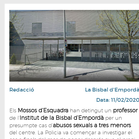
Redacció
La Bisbal d'Empord
Data: 11/02/202
Mossos d’Esquadra
professor
Els
han detingut un
Institut de la Bisbal d’Empordà
de l’
per un
abusos sexuals a tres menors
presumpte cas d’
del centre. La Policia va començar a investigar el