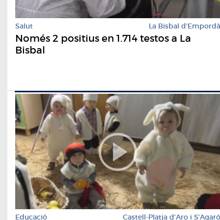
Salut
La Bisbal d'Empord
Només 2 positius en 1.714 testos a La
Bisbal
Educació
Castell-Platja d'Aro i S'Agar