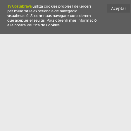
Información
Qui som
TV Costa Brava participa del programa de contractació de persones de 30 a
i més, impulsat i subvencionat pel Servei Públic d'Ocupació de Catalunya i
finançat al 100% pel Fons Social Europeu com a part de la resposta de la Un