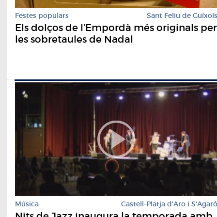
Festes populars
Sant Feliu de Guíxol
Els dolços de l’Empordà més originals per
les sobretaules de Nadal
Música
Castell-Platja d'Aro i S'Agar
Nits de Jazz inaugura la temporada amb