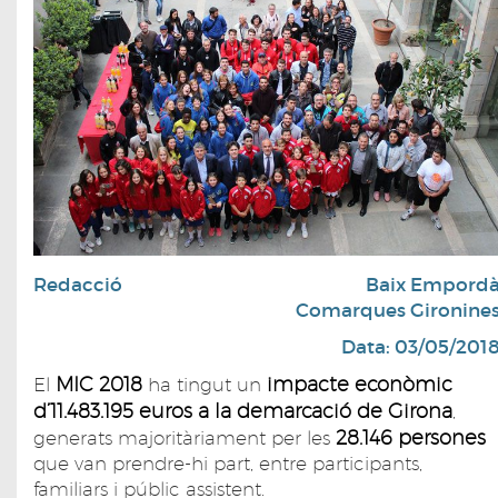
Redacció
Baix Empord
Comarques Gironine
Data: 03/05/201
MIC 2018
impacte econòmic
El
ha tingut un
d’11.483.195 euros a la demarcació de Girona
,
28.146 persones
generats majoritàriament per les
que van prendre-hi part, entre participants,
familiars i públic assistent.