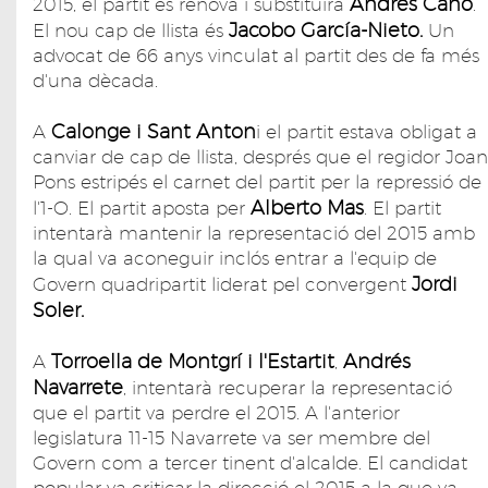
Andrés Cano
2015, el partit es renova i substituirà
.
Jacobo García-Nieto.
El nou cap de llista és
Un
advocat de 66 anys vinculat al partit des de fa més
d'una dècada.
Calonge i Sant Anton
A
i el partit estava obligat a
canviar de cap de llista, després que el regidor Joan
Pons estripés el carnet del partit per la repressió de
Alberto Mas
l'1-O. El partit aposta per
. El partit
intentarà mantenir la representació del 2015 amb
la qual va aconeguir inclós entrar a l'equip de
Jordi
Govern quadripartit liderat pel convergent
Soler.
Torroella de Montgrí i l'Estartit
Andrés
A
,
Navarrete
, intentarà recuperar la representació
que el partit va perdre el 2015. A l'anterior
legislatura 11-15 Navarrete va ser membre del
Govern com a tercer tinent d'alcalde. El candidat