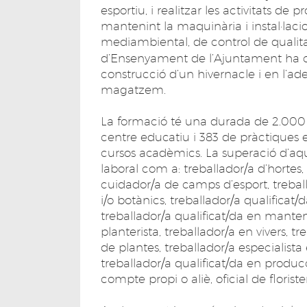
esportiu, i realitzar les activitats de 
mantenint la maquinària i instal·lac
mediambiental, de control de qualitat
d’Ensenyament de l’Ajuntament ha co
construcció d’un hivernacle i en l’ade
magatzem.
La formació té una durada de 2.000 
centre educatiu i 383 de pràctiques e
cursos acadèmics. La superació d’aq
laboral com a: treballador/a d’hortes, vi
cuidador/a de camps d’esport, treball
i/o botànics, treballador/a qualificat/d
treballador/a qualificat/da en manten
planterista, treballador/a en vivers, t
de plantes, treballador/a especialista e
treballador/a qualificat/da en producc
compte propi o aliè, oficial de floriste