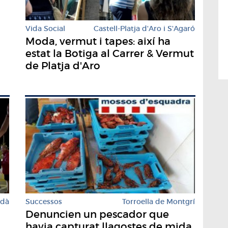
Vida Social
Castell-Platja d'Aro i S'Agaró
Moda, vermut i tapes: així ha
estat la Botiga al Carrer & Vermut
de Platja d'Aro
rdà
Successos
Torroella de Montgrí
Denuncien un pescador que
havia capturat llagostes de mida