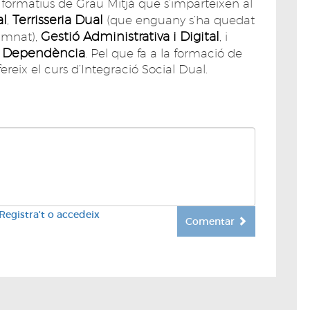
 formatius de Grau Mitjà que s’imparteixen al
al
Terrisseria Dual
,
(que enguany s’ha quedat
Gestió Administrativa i Digital
umnat),
, i
de Dependència
. Pel que fa a la formació de
fereix el curs d’Integració Social Dual.
Registra't o accedeix
Comentar