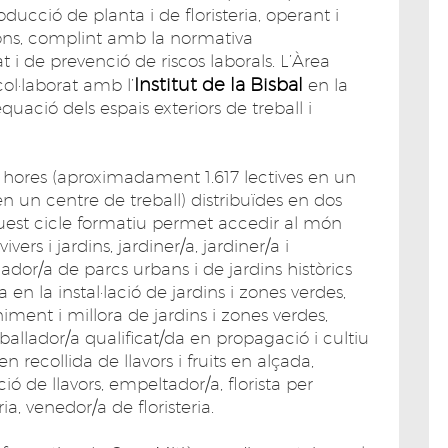
producció de planta i de floristeria, operant i
ions, complint amb la normativa
 i de prevenció de riscos laborals. L’Àrea
Institut de la Bisbal
l·laborat amb l’
en la
quació dels espais exteriors de treball i
hores (aproximadament 1.617 lectives en un
n un centre de treball) distribuïdes en dos
uest cicle formatiu permet accedir al món
vers i jardins, jardiner/a, jardiner/a i
ador/a de parcs urbans i de jardins històrics
a en la instal·lació de jardins i zones verdes,
iment i millora de jardins i zones verdes,
reballador/a qualificat/da en propagació i cultiu
n recollida de llavors i fruits en alçada,
ió de llavors, empeltador/a, florista per
ria, venedor/a de floristeria.