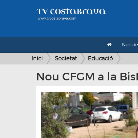
Notície
Inici
Societat
Educació
Nou CFGM a la Bisb