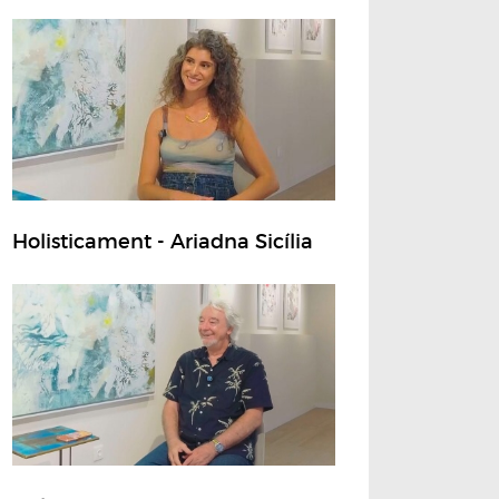
Holisticament - Ariadna Sicília