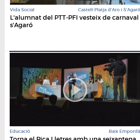
Vida Social
Castell-Platja d'Aro i S'Agar
L'alumnat del PTT-PFI vesteix de carnaval
s'Agaró
Educació
Baix Empord
Torna el Pica Lletres amb una seixantena