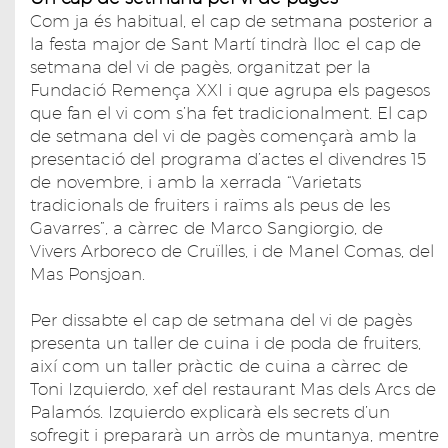
Com ja és habitual, el cap de setmana posterior a
la festa major de Sant Martí tindrà lloc el cap de
setmana del vi de pagès, organitzat per la
Fundació Remença XXI i que agrupa els pagesos
que fan el vi com s’ha fet tradicionalment. El cap
de setmana del vi de pagès començarà amb la
presentació del programa d’actes el divendres 15
de novembre, i amb la xerrada “Varietats
tradicionals de fruiters i raïms als peus de les
Gavarres”, a càrrec de Marco Sangiorgio, de
Vivers Arboreco de Cruïlles, i de Manel Comas, del
Mas Ponsjoan.
Per dissabte el cap de setmana del vi de pagès
presenta un taller de cuina i de poda de fruiters,
així com un taller pràctic de cuina a càrrec de
Toni Izquierdo, xef del restaurant Mas dels Arcs de
Palamós. Izquierdo explicarà els secrets d’un
sofregit i prepararà un arròs de muntanya, mentre