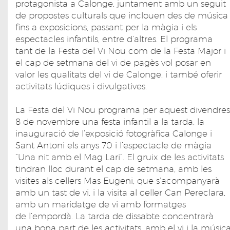
protagonista a Calonge, juntament amb un seguit
de propostes culturals que inclouen des de música
fins a exposicions, passant per la màgia i els
espectacles infantils, entre d’altres. El programa
tant de la Festa del Vi Nou com de la Festa Major i
el cap de setmana del vi de pagès vol posar en
valor les qualitats del vi de Calonge, i també oferir
activitats lúdiques i divulgatives.
La Festa del Vi Nou programa per aquest divendres
8 de novembre una festa infantil a la tarda, la
inauguració de l’exposició fotogràfica Calonge i
Sant Antoni els anys 70 i l’espectacle de màgia
“Una nit amb el Mag Lari”. El gruix de les activitats
tindran lloc durant el cap de setmana, amb les
visites als cellers Mas Eugeni, que s’acompanyarà
amb un tast de vi, i la visita al celler Can Pereclara,
amb un maridatge de vi amb formatges
de l’empordà. La tarda de dissabte concentrarà
una bona part de les activitats, amb el vi i la músic