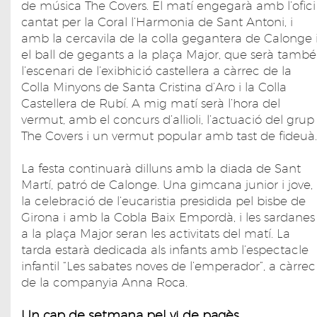
de música The Covers. El matí engegarà amb l’ofici
cantat per la Coral l’Harmonia de Sant Antoni, i
amb la cercavila de la colla gegantera de Calonge 
el ball de gegants a la plaça Major, que serà també
l’escenari de l’exibhició castellera a càrrec de la
Colla Minyons de Santa Cristina d’Aro i la Colla
Castellera de Rubí. A mig matí serà l’hora del
vermut, amb el concurs d’allioli, l’actuació del grup
The Covers i un vermut popular amb tast de fideuà.
La festa continuarà dilluns amb la diada de Sant
Martí, patró de Calonge. Una gimcana junior i jove,
la celebració de l’eucaristia presidida pel bisbe de
Girona i amb la Cobla Baix Empordà, i les sardanes
a la plaça Major seran les activitats del matí. La
tarda estarà dedicada als infants amb l’espectacle
infantil “Les sabates noves de l’emperador”, a càrrec
de la companyia Anna Roca.
Un cap de setmana pel vi de pagès