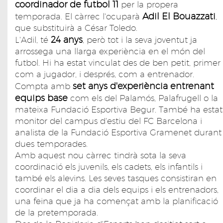
coordinador de futbol 11
per la propera
Adil El Bouazzati
temporada. El càrrec l'ocuparà
,
que substituirà a César Toledo.
24 anys
L'Adil, té
, però tot i la seva joventut ja
arrossega una llarga experiència en el món del
futbol. Hi ha estat vinculat des de ben petit, primer
com a jugador, i després, com a entrenador.
set anys d'experiència entrenant
Compta amb
equips base
com els del Palamós, Palafrugell o la
mateixa Fundació Esportiva Begur. També ha estat
monitor del campus d'estiu del FC Barcelona i
analista de la Fundació Esportiva Gramenet durant
dues temporades.
Amb aquest nou càrrec tindrà sota la seva
coordinació els juvenils, els cadets, els infantils i
també els alevins. Les seves tasques consistiran en
coordinar el dia a dia dels equips i els entrenadors,
una feina que ja ha començat amb la planificació
de la pretemporada.