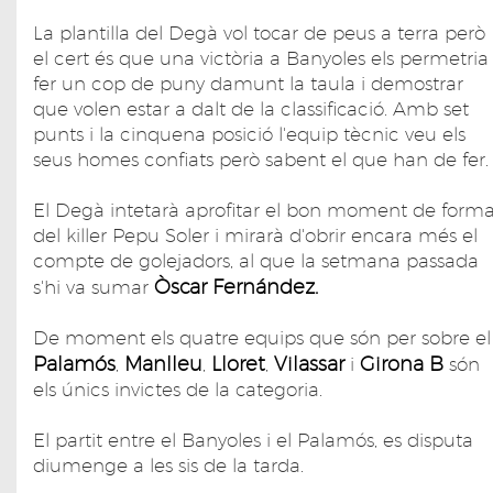
La plantilla del Degà vol tocar de peus a terra però
el cert és que una victòria a Banyoles els permetria
fer un cop de puny damunt la taula i demostrar
que volen estar a dalt de la classificació. Amb set
punts i la cinquena posició l'equip tècnic veu els
seus homes confiats però sabent el que han de fer.
El Degà intetarà aprofitar el bon moment de form
del killer Pepu Soler i mirarà d'obrir encara més el
compte de golejadors, al que la setmana passada
Òscar Fernández.
s'hi va sumar
De moment els quatre equips que són per sobre el
Palamós
Manlleu
Lloret
Vilassar
Girona B
,
,
,
i
són
els únics invictes de la categoria.
El partit entre el Banyoles i el Palamós, es disputa
diumenge a les sis de la tarda.