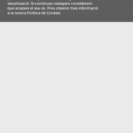
Información
Qui som
TV Costa Brava participa del programa de contractació de persones de 30 a
i més, impulsat i subvencionat pel Servei Públic d'Ocupació de Catalunya i
finançat al 100% pel Fons Social Europeu com a part de la resposta de la Un
Europea a la pàndemia de COVID-19