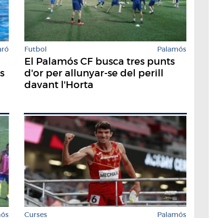
aró
Futbol
Palamós
El Palamós CF busca tres punts
s
d'or per allunyar-se del perill
davant l'Horta
mós
Curses
Palamós