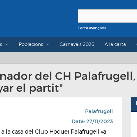
Cerca avançada
s
Poblacions
Carnavals 2026
A la carta
enador del CH Palafrugell
r el partit"
Palafrugell
Data: 27/11/2023
i a la casa del Club Hoquei Palafrugell va