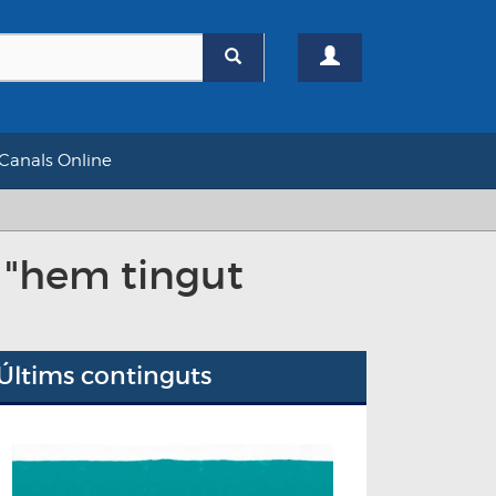
Canals Online
, "hem tingut
Últims continguts