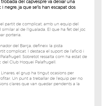
 trobada del capvespre va deixar una
 i negre, ja que se'ls han escapat dos
t el partit de complicat, amb un equip del
l similar al de l'Igualada. El que ha fet del joc
ar porteria.
enador del Barça, defineix la pista
 complicat. I destaca el suport de l'afició i
Palafrugell. Sobretot ressalta com ha estat de
c del Club Hoquei Palafrugell.
 Linares, el grup ha tingut ocasions per
rofitar. Un punt a treballar de l'equip per no
sions clares que van quedar pendents a la