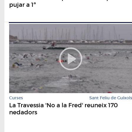
pujar a 1ª
Curses
Sant Feliu de Guíxol
La Travessia 'No a la Fred' reuneix 170
nedadors