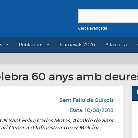
Cerca avançada
s
Poblacions
Carnavals 2026
A la carta
celebra 60 anys amb deure
Sant Feliu de Guíxols
Data: 10/08/2018
 CN Sant Feliu; Carles Motas, Alcalde de Sant
tari General d'Infraestructures; Melcior