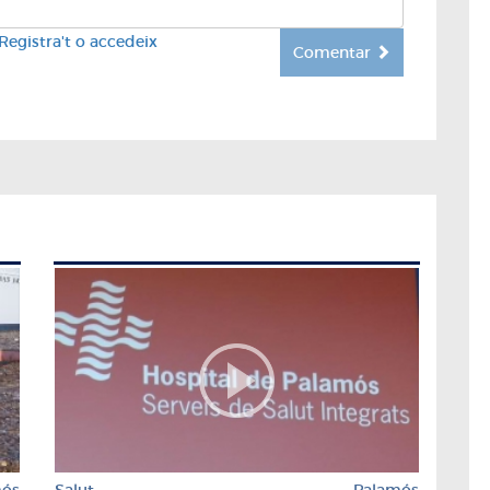
Registra't o accedeix
Comentar
mós