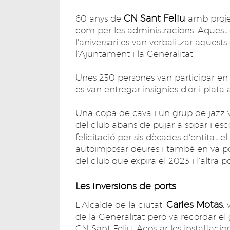
CN Sant Feliu
60 anys de
amb projec
com per les administracions. Aquest 
l'aniversari es van verbalitzar aquest
l'Ajuntament i la Generalitat.
Unes 230 persones van participar e
es van entregar insígnies d'or i plata a
Una copa de cava i un grup de jazz 
del club abans de pujar a sopar i esco
felicitació per sis dècades d'entitat e
autoimposar deures i també en va pos
del club que expira el 2023 i l'altra po
Les inversions de ports
Carles Motas
L'Alcalde de la ciutat,
,
de la Generalitat però va recordar e
CN Sant Feliu. Acostar les instal·lacion