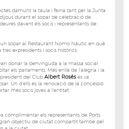
tes damunt la taula i feina tant per la Junta
dijous durant el sopar de celebració de
s deures davant els socis i representants de
n un sopar al Restaurant Nomo Nàutic en què
 tres expresidents i socis històrics.
van donar la benvinguda a la massa social
ltar els parlaments. Més enllà de l'alegria i la
Albert Rosés
l president del Club
es va
ar. Un d'ells és la renovació de la concessió
rtar més socis joves a l'entitat.
 va complimentar els representants de Ports
l gran objectiu de ciutat compartit també pel
s a la ciutat.