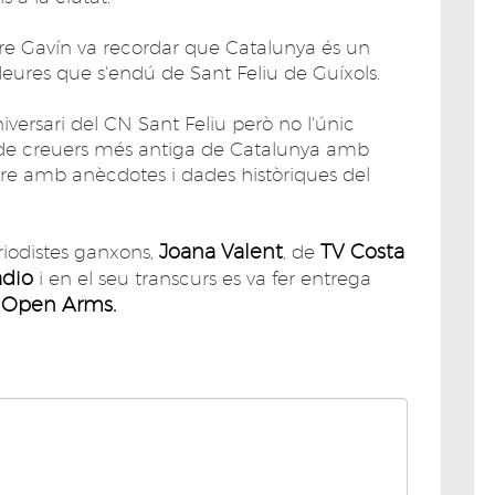
idre Gavín va recordar que Catalunya és un
 deures que s'endú de Sant Feliu de Guíxols.
aniversari del CN Sant Feliu però no l'únic
 de creuers més antiga de Catalunya amb
ibre amb anècdotes i dades històriques del
Joana Valent
TV Costa
riodistes ganxons,
, de
àdio
i en el seu transcurs es va fer entrega
a Open Arms.