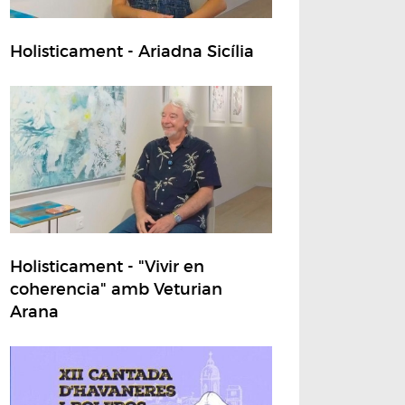
Holisticament - Ariadna Sicília
Holisticament - "Vivir en
coherencia" amb Veturian
Arana