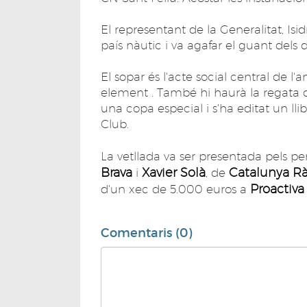
El representant de la Generalitat, Is
país nàutic i va agafar el guant dels
El sopar és l'acte social central de l'
element . També hi haurà la regata
una copa especial i s'ha editat un ll
Club.
La vetllada va ser presentada pels pe
Brava
Xavier Solà
Catalunya R
i
, de
Proactiv
d'un xec de 5.000 euros a
Comentaris (0)