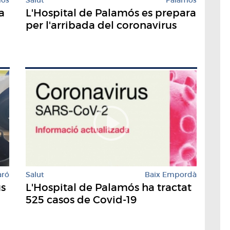
Salut
Palamós
a
L'Hospital de Palamós es prepara
per l'arribada del coronavirus
aró
Salut
Baix Empordà
us
L'Hospital de Palamós ha tractat
525 casos de Covid-19