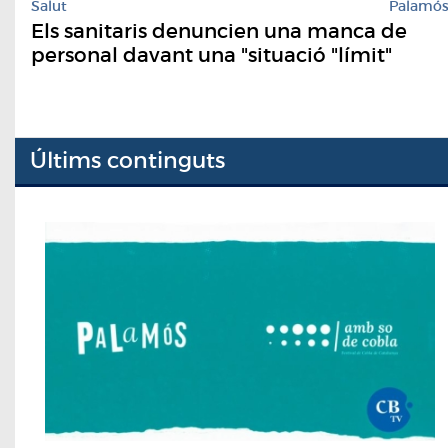
Salut
Palamó
Els sanitaris denuncien una manca de
personal davant una "situació "límit"
Últims continguts