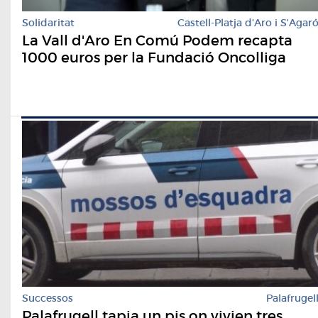
Solidaritat
Castell-Platja d'Aro i S'Agar
La Vall d'Aro En Comú Podem recapta
1000 euros per la Fundació Oncolliga
Successos
Palafrugel
Palafrugell tapia un pis on vivien tres