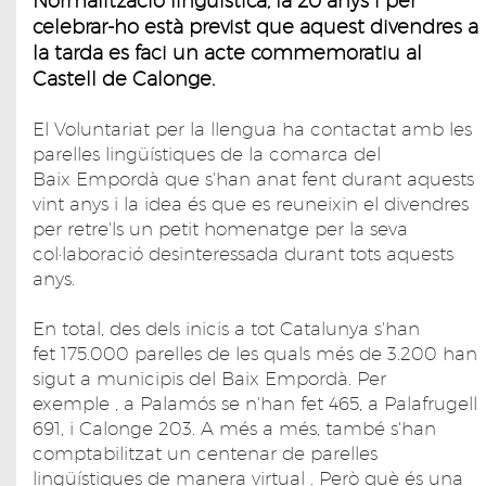
Normalització lingüística, fa 20 anys i per
celebrar-ho està previst que aquest divendres a
la tarda es faci un acte commemoratiu al
Castell de Calonge.
El Voluntariat per la llengua ha contactat amb les
parelles lingüístiques de la comarca del
Baix Empordà que s'han anat fent durant aquests
vint anys i la idea és que es reuneixin el divendres
per retre'ls un petit homenatge per la seva
col·laboració desinteressada durant tots aquests
anys.
En total, des dels inicis a tot Catalunya s'han
fet 175.000 parelles de les quals més de 3.200 han
sigut a municipis del Baix Empordà. Per
exemple , a Palamós se n'han fet 465, a Palafrugell
691, i Calonge 203. A més a més, també s'han
comptabilitzat un centenar de parelles
lingüístiques de manera virtual . Però què és una