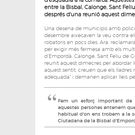
entre la Bisbal, Calonge, Sant Feliu
després d'una reunió aquest dimec
Una desena de municipis amb policia
desembre aixecaven la veu contra els l
robatoris en pocs dies. Ara, reclama
per exigir més fermesa amb els multi
d'Empordà, Calonge, Sant Feliu de Guí
reunit aquest dimecres per abordar le
aquest sentit, creuen que els lladres 
adequada" i demanen aplicar lleis per
Fem un esforç important de 
aquestes persones entenem que 
habitual d'on ens trobem a la so
Ciutadana de la Bisbal d'Empor