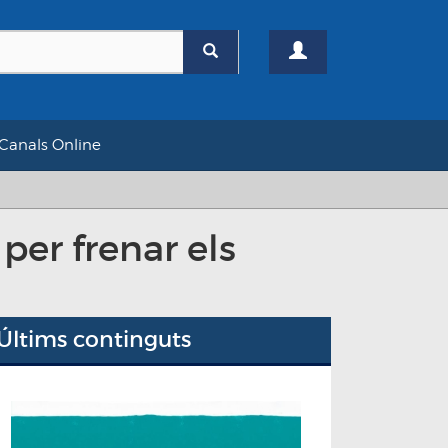
Canals Online
per frenar els
Últims continguts