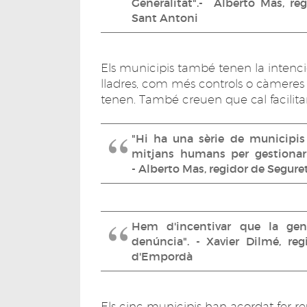
Generalitat".- Alberto Mas, re
Sant Antoni
Els municipis també tenen la intenci
lladres, com més controls o càmeres 
tenen. També creuen que cal facilitar
"Hi ha una sèrie de municipis
mitjans humans per gestionar 
- Alberto Mas, regidor de Segur
Hem d'incentivar que la gen
denúncia". - Xavier Dilmé, re
d'Empordà
Els cinc municipis han acordat fer r