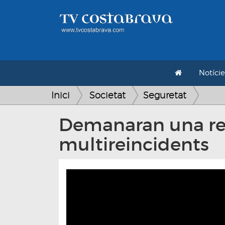
Notície
Inici
Societat
Seguretat
Demanaran una reun
multireincidents