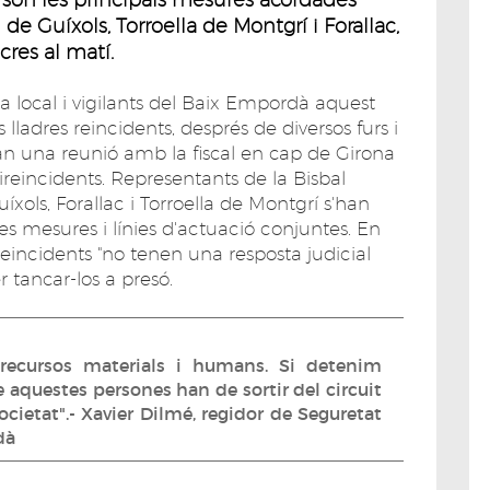
 de Guíxols, Torroella de Montgrí i Forallac,
res al matí.
 local i vigilants del Baix Empordà aquest
ladres reincidents, després de diversos furs i
ran una reunió amb la fiscal en cap de Girona
reincidents. Representants de la Bisbal
xols, Forallac i Torroella de Montgrí s'han
s mesures i línies d'actuació conjuntes. En
reincidents "no tenen una resposta judicial
 tancar-los a presó.
recursos materials i humans. Si detenim
aquestes persones han de sortir del circuit
cietat".- Xavier Dilmé, regidor de Seguretat
dà