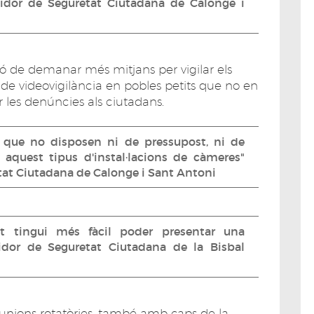
gidor de Seguretat Ciutadana de Calonge i
ó de demanar més mitjans per vigilar els
de videovigilància en pobles petits que no en
 les denúncies als ciutadans.
 que no disposen ni de pressupost, ni de
aquest tipus d'instal·lacions de càmeres"
etat Ciutadana de Calonge i Sant Antoni
t tingui més fàcil poder presentar una
gidor de Seguretat Ciutadana de la Bisbal
eunions rotatòries, també amb caps de la