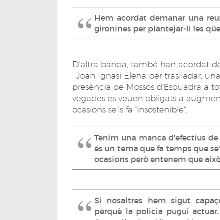
Hem acordat demanar una reun
gironines per plantejar-li les qü
D'altra banda, també han acordat de
, Joan Ignasi Elena per traslladar, u
presència de Mossos d'Esquadra a to
vegades es veuen obligats a augmentar
ocasions se'ls fa "insostenible".
Tenim una manca d'efectius de
és un tema que fa temps que se'n
ocasions però entenem que això e
Si nosaltres hem sigut capaç
perquè la policia pugui actuar