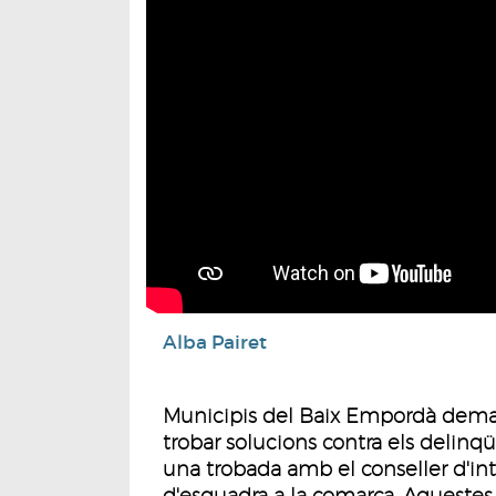
Alba Pairet
Municipis del Baix Empordà deman
trobar solucions contra els delin
una trobada amb el conseller d'in
d'esquadra a la comarca. Aquestes