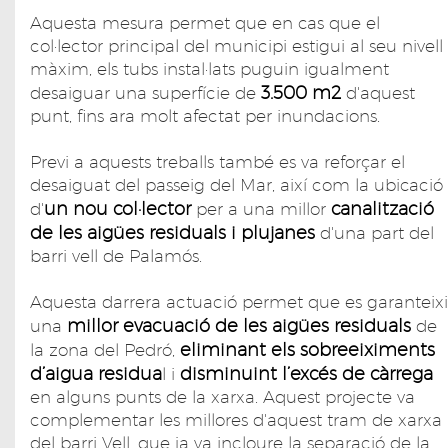
Aquesta mesura permet que en cas que el
col·lector principal del municipi estigui al seu nivell
màxim, els tubs instal·lats puguin igualment
3.500 m2
desaiguar una superfície de
d'aquest
punt, fins ara molt afectat per inundacions.
Previ a aquests treballs també es va reforçar el
desaiguat del passeig del Mar, així com la ubicació
un nou col·lector
canalització
d'
per a una millor
de les aigües residuals i plujanes
d'una part del
barri vell de Palamós.
Aquesta darrera actuació permet que es garanteixi
millor evacuació de les aigües residuals
una
de
eliminant els sobreeiximents
la zona del Pedró,
d’aigua residua
disminuint l’excés de càrrega
l i
en alguns punts de la xarxa. Aquest projecte va
complementar les millores d'aquest tram de xarxa
del barri Vell, que ja va incloure la separació de la