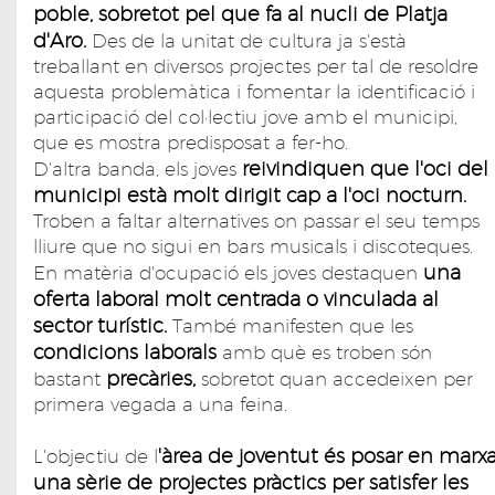
poble, sobretot pel que fa al nucli de Platja
d'Aro.
Des de la unitat de cultura ja s'està
treballant en diversos projectes per tal de resoldre
aquesta problemàtica i fomentar la identificació i
participació del col·lectiu jove amb el municipi,
que es mostra predisposat a fer-ho.
reivindiquen que l'oci del
D'altra banda, els joves
municipi està molt dirigit cap a l'oci nocturn.
Troben a faltar alternatives on passar el seu temps
lliure que no sigui en bars musicals i discoteques.
una
En matèria d'ocupació els joves destaquen
oferta laboral molt centrada o vinculada al
sector turístic.
També manifesten que les
condicions laborals
amb què es troben són
precàries,
bastant
sobretot quan accedeixen per
primera vegada a una feina.
'àrea de joventut és posar en marx
L'objectiu de l
una sèrie de projectes pràctics per satisfer les