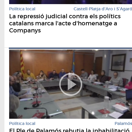
Política local
Castell-Platja d'Aro i S'Agar
La repressió judicial contra els polítics
catalans marca l'acte d'homenatge a
Companys
Política local
Palamó
El Ple de Palamós rebutja la inhabilitació