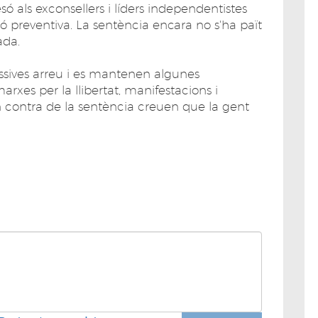
ó als exconsellers i líders independentistes
ó preventiva. La sentència encara no s'ha paït
ada.
assives arreu i es mantenen algunes
rxes per la llibertat, manifestacions i
n contra de la sentència creuen que la gent