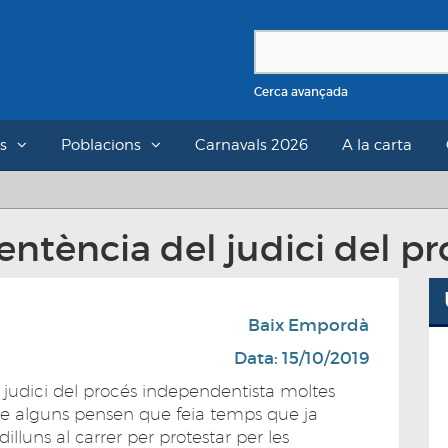
Cerca avançada
s
Poblacions
Carnavals 2026
A la carta
entència del judici del p
Baix Empordà
Data: 15/10/2019
l judici del procés independentista moltes
e alguns pensen que feia temps que ja
dilluns al carrer per protestar per les