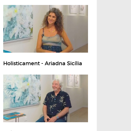
Holisticament - Ariadna Sicília