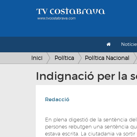
Notície
Inici
Política
Política Nacional
Indignació per la s
Redacció
En plena digestió de la sentència de
persones rebutgen una sentència qu
estava escrita. La ciutadania va sortir 