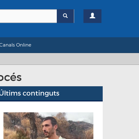
Canals Online
rocés
Últims continguts