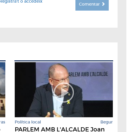
Registra't o accedeix
Comentar
ras
Política local
Begur
o
PARLEM AMB L'ALCALDE Joan