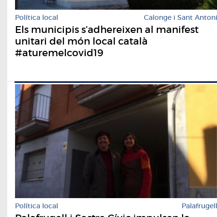
Política local
Calonge i Sant Anton
Els municipis s’adhereixen al manifest
unitari del món local català
#aturemelcovid19
Política local
Palafrugel