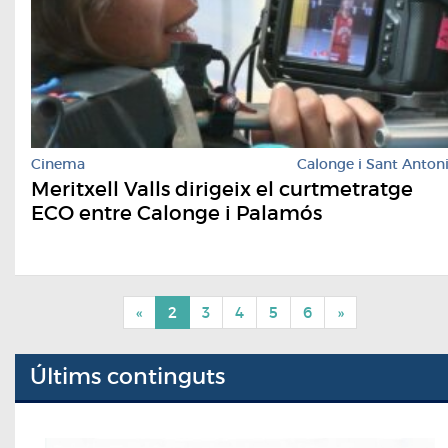
Cinema
Calonge i Sant Anton
Meritxell Valls dirigeix el curtmetratge
ECO entre Calonge i Palamós
«
2
3
4
5
6
»
Últims continguts