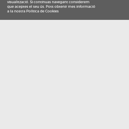
Información
Qui som
TV Costa Brava participa del programa de contractació de persones de 30 a
i més, impulsat i subvencionat pel Servei Públic d'Ocupació de Catalunya i
finançat al 100% pel Fons Social Europeu com a part de la resposta de la Un
Europea a la pàndemia de COVID-19