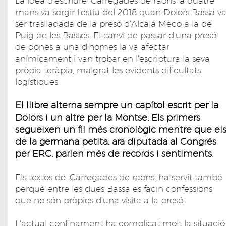
La idea d'escriure 'Carregades de raons' a quatre
mans va sorgir l'estiu del 2018 quan Dolors Bassa v
ser traslladada de la presó d'Alcalá Meco a la de
Puig de les Basses. El canvi de passar d'una presó
de dones a una d'homes la va afectar
anímicament i van trobar en l'escriptura la seva
pròpia teràpia, malgrat les evidents dificultats
logístiques.
El llibre alterna sempre un capítol escrit per la
Dolors i un altre per la Montse. Els primers
segueixen un fil més cronològic mentre que el
de la germana petita, ara diputada al Congrés
per ERC, parlen més de records i sentiments
.
Els textos de 'Carregades de raons' ha servit també
perquè entre les dues Bassa es facin confessions
que no són pròpies d'una visita a la presó.
L'actual confinament ha complicat molt la situació