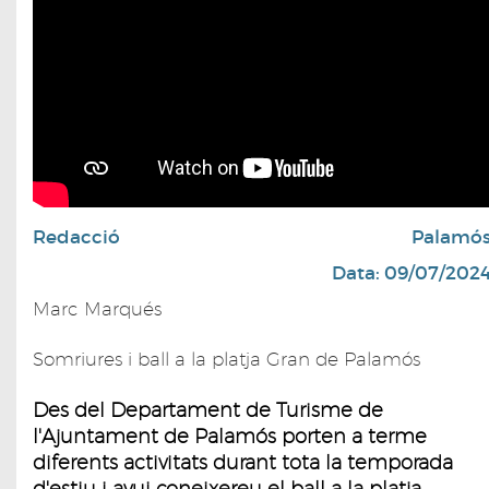
Redacció
Palamó
Data: 09/07/202
Marc Marqués
Somriures i ball a la platja Gran de Palamós
Des del Departament de Turisme de
l'Ajuntament de Palamós porten a terme
diferents activitats durant tota la temporada
d'estiu i avui coneixereu el ball a la platja.