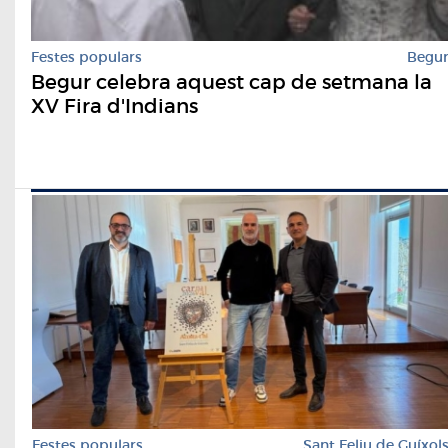
Festes populars
Begu
Begur celebra aquest cap de setmana la
XV Fira d'Indians
Festes populars
Sant Feliu de Guíxol