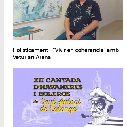
Holisticament - "Vivir en coherencia" amb
Veturian Arana