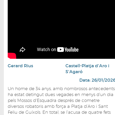
Gerard Rius
Castell-Platja d'Aro i
S'Agaró
Data: 26/01/202
Un home de 34 anys, amb nombrosos antecedents
ha estat detingut dues vegades en menys d’un dia
pels Mossos d'Esquadra després de cometre
diversos robatoris amb força a Platja d’Aro i Sant
Feliu de Guíxols. En total, se l’acusa de quatre fets