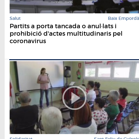
Salut
Baix Empord
Partits a porta tancada o anul·lats i
prohibició d'actes multitudinaris pel
coronavirus
Solidaritat
Sant Feliu de Guíxol