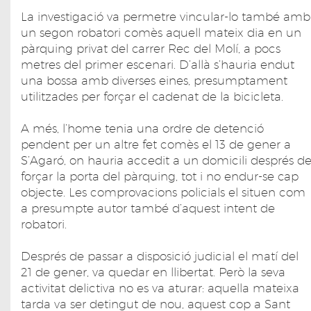
La investigació va permetre vincular-lo també amb
un segon robatori comès aquell mateix dia en un
pàrquing privat del carrer Rec del Molí, a pocs
metres del primer escenari. D’allà s’hauria endut
una bossa amb diverses eines, presumptament
utilitzades per forçar el cadenat de la bicicleta.
A més, l’home tenia una ordre de detenció
pendent per un altre fet comès el 13 de gener a
S’Agaró, on hauria accedit a un domicili després d
forçar la porta del pàrquing, tot i no endur-se cap
objecte. Les comprovacions policials el situen com
a presumpte autor també d’aquest intent de
robatori.
Després de passar a disposició judicial el matí del
21 de gener, va quedar en llibertat. Però la seva
activitat delictiva no es va aturar: aquella mateixa
tarda va ser detingut de nou, aquest cop a Sant