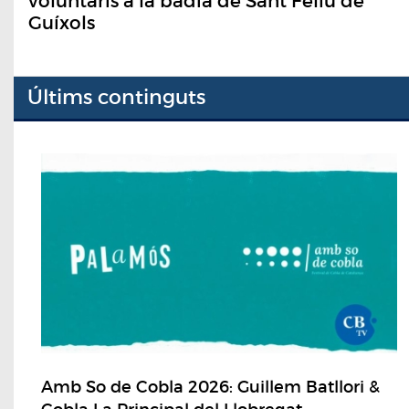
voluntaris a la badia de Sant Feliu de
Guíxols
Últims continguts
Amb So de Cobla 2026: Guillem Batllori &