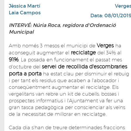
Jèssica Martí
Verge
Laia Campos
Data: 08/01/201
INTERVÉ: Núria Roca, regidora d'Ordenació
Municipal
Verges
Amb només 3 mesos el municipi de
ha
reciclatge
aconseguit augmentar el
del 34% al
91%
. La posada en funcionament el passat mes
servei de recollida d'escombraries
d'octubre del
porta a porta
ha estat clau per disminuir el rebuig
i per tant els residus que acaben a l'abocador i
conseqüentment augmentar el reciclatge. Els
vergelitans van rebre un kit de cubells, bosses i
prospectes informatius i l'Ajuntament va fer una
gran tasca pedagògica per conscienciar als veïns
de la necessitat de millorar en reciclatge.
Cada dia s'han de treure determinades fraccions