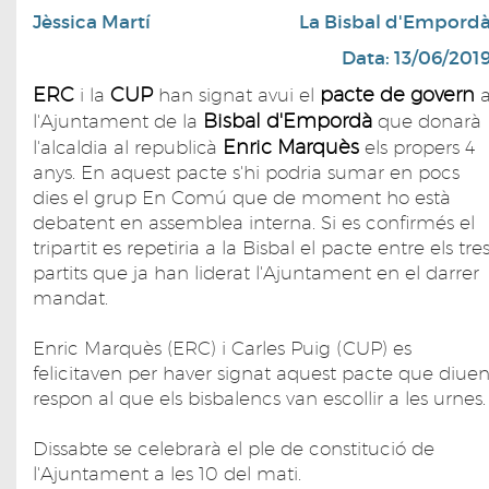
Jèssica Martí
La Bisbal d'Empord
Data: 13/06/201
ERC
CUP
pacte de govern
i la
han signat avui el
Bisbal d'Empordà
l'Ajuntament de la
que donarà
Enric Marquès
l'alcaldia al republicà
els propers 4
anys. En aquest pacte s'hi podria sumar en pocs
dies el grup En Comú que de moment ho està
debatent en assemblea interna. Si es confirmés el
tripartit es repetiria a la Bisbal el pacte entre els tre
partits que ja han liderat l'Ajuntament en el darrer
mandat.
Enric Marquès (ERC) i Carles Puig (CUP) es
felicitaven per haver signat aquest pacte que diue
respon al que els bisbalencs van escollir a les urnes.
Dissabte se celebrarà el ple de constitució de
l'Ajuntament a les 10 del mati.