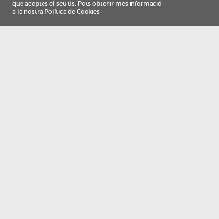
Información
Qui som
TV Costa Brava participa del programa de contractació de persones de 30 a
i més, impulsat i subvencionat pel Servei Públic d'Ocupació de Catalunya i
finançat al 100% pel Fons Social Europeu com a part de la resposta de la Un
Europea a la pàndemia de COVID-19