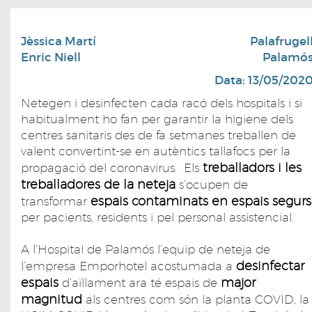
Jèssica Martí
Palafrugel
Enric Niell
Palamó
Data: 13/05/202
Netegen i desinfecten cada racó dels hospitals i si
habitualment ho fan per garantir la higiene dels
centres sanitaris des de fa setmanes treballen de
valent convertint-se en autèntics tallafocs per la
treballadors i les
propagació del coronavirus. Els
treballadores de la neteja
s’ocupen de
espais contaminats en espais segurs
transformar
per pacients, residents i pel personal assistencial.
A l’Hospital de Palamós l’equip de neteja de
desinfectar
l’empresa Emporhotel acostumada a
espais
major
d’aïllament ara té espais de
magnitud
als centres com són la planta COVID, la