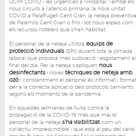
UCIM COVID i les urgències a l’Hospital. També els
nous circuits a l’atenció primària; la nova unitat
COVID a Palafrugell Gent Gran, la neteja preventiv
de Palamós Gent Gran o fins i tot nous espais com
els recursos hotelers que s’han habilitat.
equips de
El personal de la neteja utilitza
protecció individuals
(EPI) durant tota la jornada
laboral que provoca més sudoració i esgotament al
nous
final del dia. Per la neteja s’apliquen
desinfectants
tècniques de neteja amb
i noves
ozó
i constantment el personal és informat i forma
per a la correcta aplicació dels protocols canviants
segons els moments de la pandèmia.
En aquestes setmanes de lluita contra la
propagació de la COVID-19 més que mai el
s’ha visibilitzat
personal de la neteja
com un
col·lectiu imprescindible i que està al peu del canó