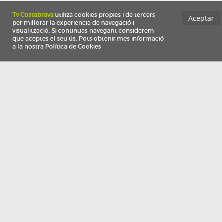
Información
Qui som
TV Costa Brava participa del programa de contractació de persones de 30 a
i més, impulsat i subvencionat pel Servei Públic d'Ocupació de Catalunya i
finançat al 100% pel Fons Social Europeu com a part de la resposta de la Un