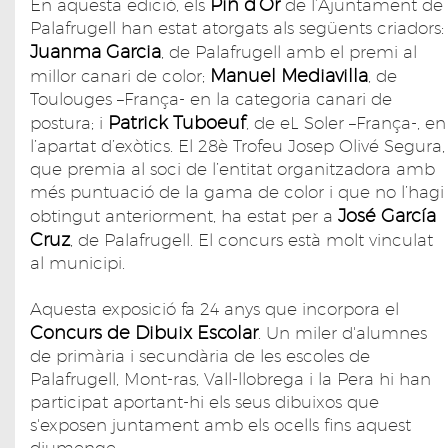
Pin d’Or
En aquesta edició, els
de l’Ajuntament de
Palafrugell han estat atorgats als següents criadors:
Juanma Garcia
, de Palafrugell amb el premi al
Manuel Mediavilla
millor canari de color;
, de
Toulouges –França- en la categoria canari de
Patrick Tuboeuf
postura; i
, de eL Soler –França-, en
l’apartat d’exòtics. El 28è Trofeu Josep Olivé Segura,
que premia al soci de l’entitat organitzadora amb
més puntuació de la gama de color i que no l’hagi
José García
obtingut anteriorment, ha estat per a
Cruz
, de Palafrugell. El concurs està molt vinculat
al municipi.
Aquesta exposició fa 24 anys que incorpora el
Concurs de Dibuix Escolar
. Un miler d'alumnes
de primària i secundària de les escoles de
Palafrugell, Mont-ras, Vall-llobrega i la Pera hi han
participat aportant-hi els seus dibuixos que
s'exposen juntament amb els ocells fins aquest