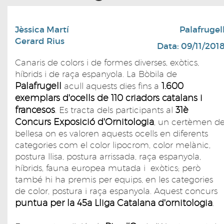
Jèssica Martí
Palafrugel
Gerard Rius
Data: 09/11/201
Canaris de colors i de formes diverses, exòtics,
híbrids i de raça espanyola. La Bòbila de
Palafrugell
1.600
acull aquests dies fins a
exemplars d'ocells de 110 criadors catalans i
francesos
31è
. Es tracta dels participants al
Concurs Exposició d'Ornitologia
, un certèmen d
bellesa on es valoren aquests ocells en diferents
categories com el color lipocrom, color melànic,
postura llisa, postura arrissada, raça espanyola,
híbrids, fauna europea mutada i exòtics; però
també hi ha premis per equips, en les categories
de color, postura i raça espanyola. Aquest concurs
puntua per la 45a Lliga Catalana d'ornitologia
.