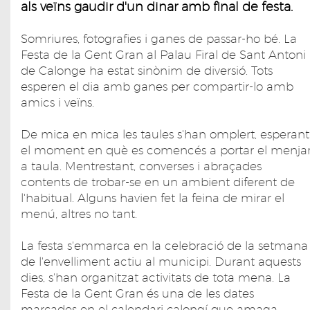
als veïns gaudir d'un dinar amb final de festa.
Somriures, fotografies i ganes de passar-ho bé. La
Festa de la Gent Gran al Palau Firal de Sant Antoni
de Calonge ha estat sinònim de diversió. Tots
esperen el dia amb ganes per compartir-lo amb
amics i veïns.
De mica en mica les taules s'han omplert, esperant
el moment en què es comencés a portar el menja
a taula. Mentrestant, converses i abraçades
contents de trobar-se en un ambient diferent de
l'habitual. Alguns havien fet la feina de mirar el
menú, altres no tant.
La festa s'emmarca en la celebració de la setmana
de l'envelliment actiu al municipi. Durant aquests
dies, s'han organitzat activitats de tota mena. La
Festa de la Gent Gran és una de les dates
marcades en el calendari calongí que amaga