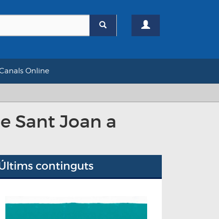
Canals Online
de Sant Joan a
Últims continguts