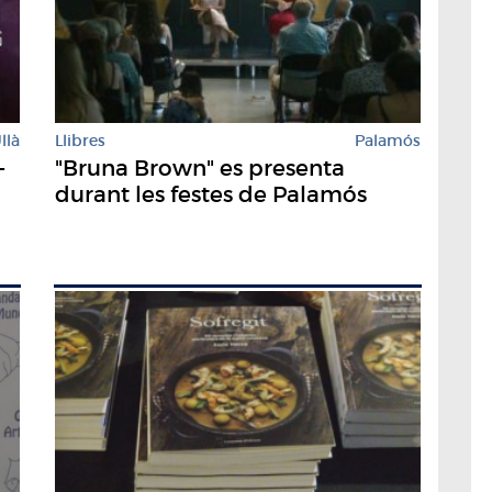
llà
Llibres
Palamós
-
"Bruna Brown" es presenta
durant les festes de Palamós