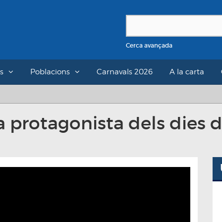
Cerca avançada
s
Poblacions
Carnavals 2026
A la carta
la protagonista dels dies 