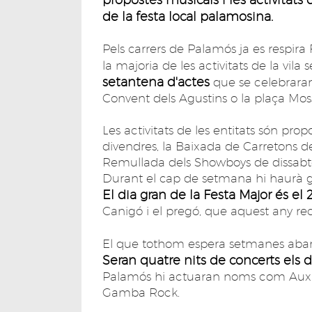
de la festa local palamosina.
Pels carrers de Palamós ja es respi
la majoria de les activitats de la vila s
setantena d'actes
que se celebraran
Convent dels Agustins o la plaça M
Les activitats de les entitats són prop
divendres, la Baixada de Carretons de
Remullada dels Showboys de dissabte s
Durant el cap de setmana hi haurà geg
El dia gran de la Festa Major és el
Canigó i el pregó, que aquest any re
El que tothom espera setmanes aba
Seran quatre nits de concerts els die
Palamós hi actuaran noms com Auxili,
Gamba Rock.