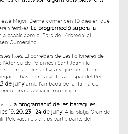
ra Festa Major. Demà comencen 10 dies en què
La programació supera la
eran festives.
 a espais com el Parc de l'Arbreda, el
ossèn Gumersind.
ostes fixes. El correbars de Les Folloneres de
 l'Ateneu de Palamós i Sant Joan i la
ón tres de les activitats que no faltaran.
ants, havaneres i visites a l'espai del Peix.
 23 de juny
amb l'arribada de la flama del
coneix una associació municipal.
la programació de les barraques.
ns és
s 19, 20, 23 i 24 de juny.
A la platja Gran de
 Pelukass i els grups participants del