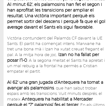
Al minut 62', els palamosins han fet el segon i
han aprofitat les transicions per ampliar el
resultat. Una victòria important perquè els
permet sortir del descens i perquè fa que el gol
average davant el Sants els sigui favorable.
Victòria contundent del Palamós CF davant la UE
Sants. El partit ha començat intens. Marwane ha
tret una bona mà i Izan ha xutat creuat fregant el
Izan no ha fallat per
pal. A la mitja hora de joc,
posar l'1-0
. A la segona meitat el Sants ha apretat i
un mal rebuig a la frontal ha permès a Cristian
empatar el partit.
Al 62' una gran jugada d'Antequera ha tornat a
avançar als palamosins
, que han sabut trobar
espais amb les transicions. Vuit minuts després, el
Antequera ha habilitat a Mercader
mateix
perquè el "7" palamosí fes el tercer.
En els últims