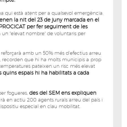
 ha qui està atent per a qualsevol emergència.
 tenen la nit del 23 de juny marcada en el
PROCICAT per fer seguiment de les
 un "elevat nombre" de voluntaris per
es reforçarà amb un 50% més d'efectius arreu
 recorden que hi ha molts municipis a prop
 temperatures pateixen un risc més elevat
s quins espais hi ha habilitats a cada
des del SEM ens expliquen
er fogueres,
urà en actiu 200 agents rurals arreu del país i
spositiu especial en clau mobilitat.