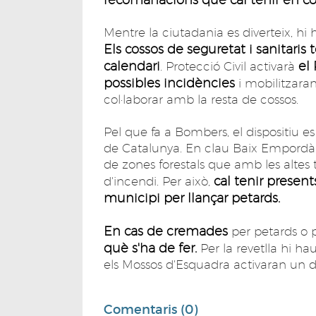
Mentre la ciutadania es diverteix, hi
Els cossos de seguretat i sanitaris
calendari
el 
. Protecció Civil activarà
possibles incidències
i mobilitzaran
col·laborar amb la resta de cossos.
Pel que fa a Bombers, el dispositiu 
de Catalunya. En clau Baix Empordà,
de zones forestals que amb les altes
cal tenir present
d'incendi. Per això,
municipi per llançar petards.
En cas de cremades
per petards o p
què s'ha de fer.
Per la revetlla hi ha
els Mossos d'Esquadra activaran un di
Comentaris (0)