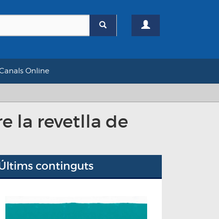
Canals Online
 la revetlla de
Últims continguts