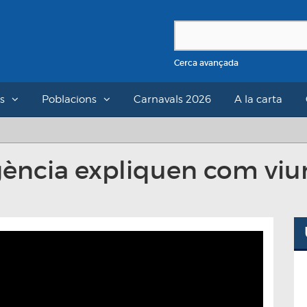
Cerca avançada
s
Poblacions
Carnavals 2026
A la carta
ència expliquen com viure