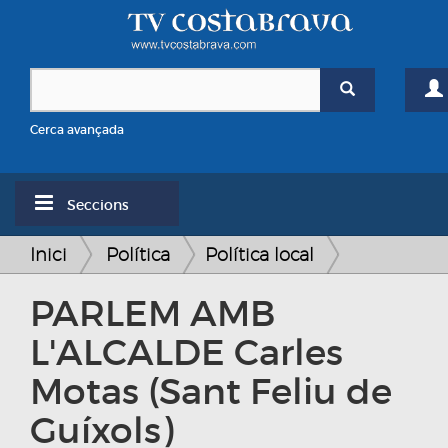
Cerca avançada
Seccions
Inici
Política
Política local
PARLEM AMB
L'ALCALDE Carles
Motas (Sant Feliu de
Guíxols)