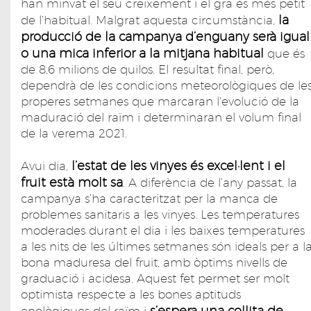
han minvat el seu creixement i el gra és més petit
la
de l’habitual. Malgrat aquesta circumstància,
producció de la campanya d’enguany serà igual
o una mica inferior a la mitjana habitual
que és
de 8,6 milions de quilos. El resultat final, però,
dependrà de les condicions meteorològiques de le
properes setmanes que marcaran l'evolució de la
maduració del raïm i determinaran el volum final
de la verema 2021.
l’estat de les vinyes és excel·lent i el
Avui dia,
fruit està molt sa
. A diferència de l’any passat, la
campanya s’ha caracteritzat per la manca de
problemes sanitaris a les vinyes. Les temperatures
moderades durant el dia i les baixes temperatures
a les nits de les últimes setmanes són ideals per a l
bona maduresa del fruit, amb òptims nivells de
graduació i acidesa. Aquest fet permet ser molt
optimista respecte a les bones aptituds
s’espera una collita de
enològiques del raïm i