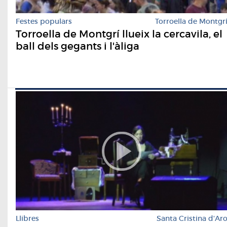
Festes populars
Torroella de Montgr
Torroella de Montgrí llueix la cercavila, el
ball dels gegants i l'àliga
Llibres
Santa Cristina d'Ar