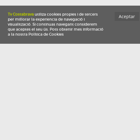
Información
Qui som
TV Costa Brava participa del programa de contractació de persones de 30 a
i més, impulsat i subvencionat pel Servei Públic d'Ocupació de Catalunya i